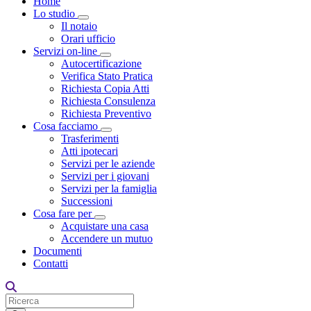
Home
Lo studio
Toggle Dropdown
Il notaio
Orari ufficio
Servizi on-line
Toggle Dropdown
Autocertificazione
Verifica Stato Pratica
Richiesta Copia Atti
Richiesta Consulenza
Richiesta Preventivo
Cosa facciamo
Toggle Dropdown
Trasferimenti
Atti ipotecari
Servizi per le aziende
Servizi per i giovani
Servizi per la famiglia
Successioni
Cosa fare per
Toggle Dropdown
Acquistare una casa
Accendere un mutuo
Documenti
Contatti