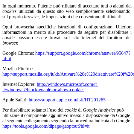
In ogni momento, l’utente può rifiutare di accettare tutti o alcuni dei
cookies
utilizzati da questo sito web semplicemente selezionando,
sul proprio
browser
, le impostazioni che consentono di rifiutarli.
Ogni browserha specifiche istruzioni di configurazione. Ulteriori
informazioni in merito alle procedure da seguire per disabilitare i
cookie
possono essere trovati sul sito internet del fornitore del
browser.
Google Chrome:
https://support.google.com/chrome/answer/95647?
hl=it
Mozilla Firefox:
http://support.mozilla.org/it/kb/Attivare%20e%20disattivare%20i%20
Internet Explorer:
http://windows.microsoft.com/it-
it/windows7/block-enable-or-allow-cookies
Apple Safari:
https://support.apple.com/it-it/HT201265
Per disabilitare soltanto l’uso dei
cookie
di
Google Analytics
può
utilizzare il componente aggiuntivo messo a disposizione da Google
al seguente collegamento seguendo la procedura
indicata da Google
https://tools.google.com/dlpage/gaoptout?hl=it