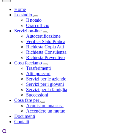
Home
Lo studio
Toggle Dropdown
Il notaio
Orari ufficio
Servizi on-line
Toggle Dropdown
Autocertificazione
Verifica Stato Pratica
Richiesta Copia Atti
Richiesta Consulenza
Richiesta Preventivo
Cosa facciamo
Toggle Dropdown
Trasferimenti
Atti ipotecari
Servizi per le aziende
Servizi per i giovani
Servizi per la famiglia
Successioni
Cosa fare per
Toggle Dropdown
Acquistare una casa
Accendere un mutuo
Documenti
Contatti